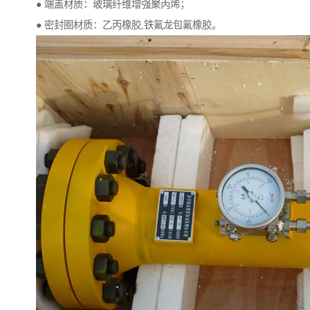
● 端盖材质：玻璃纤维增强聚丙烯；
● 密封圈材质：乙丙橡胶,铁氟龙包氟橡胶。