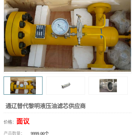
高炉煤气过滤器
替代进口过滤器
化工盐酸气聚结器
耐腐蚀除雾器滤芯
通辽替代黎明液压油滤芯供应商
面议
价格：
产品数量：
9999.00个