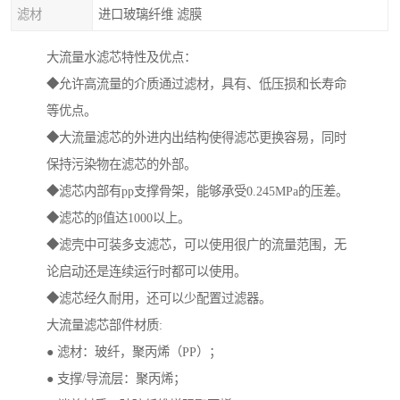
滤材
进口玻璃纤维 滤膜
大流量水滤芯特性及优点：
◆允许高流量的介质通过滤材，具有、低压损和长寿命
等优点。
◆大流量滤芯的外进内出结构使得滤芯更换容易，同时
保持污染物在滤芯的外部。
◆滤芯内部有pp支撑骨架，能够承受0.245MPa的压差。
◆滤芯的β值达1000以上。
◆滤壳中可装多支滤芯，可以使用很广的流量范围，无
论启动还是连续运行时都可以使用。
◆滤芯经久耐用，还可以少配置过滤器。
大流量滤芯部件材质:
● 滤材：玻纤，聚丙烯（PP）；
● 支撑/导流层：聚丙烯；