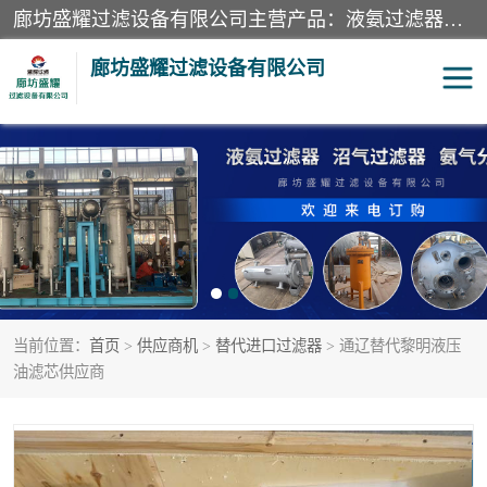
廊坊盛耀过滤设备有限公司主营产品：液氨过滤器、沼气过滤器、氨气分离器、二氧化碳过滤器、过滤器、液氨氨气过滤器、天然气过滤器、管道过滤器、*过滤器、液氨除油除水过滤器、氨气除油除水过滤器、焦炉煤气除焦油过滤器等。
廊坊盛耀过滤设备有限公司
二氧化碳过滤器
过滤器
液氨氨气过滤器
沼气过滤器
天然气过滤器
管道过滤器
当前位置：
首页
>
供应商机
>
替代进口过滤器
> 通辽替代黎明液压
甲醇过滤器
液氨除油除水过滤器
油滤芯供应商
氨气除油除水过滤器
焦炉煤气除焦油过滤器
硝酸尾气分离器
酸雾聚结分离器