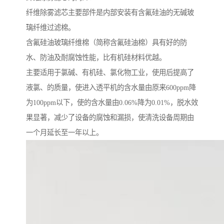
纤维除雾滤芯主要部件是内部安装有含氟硅油的无碱玻
璃纤维过滤棉。
含氟硅油玻璃纤维棉（简称含氟硅油棉）具有好的防
水、防油及耐腐蚀性能，比有机硅材料优越。
主要适用于氯碱、有机硅、氯化物工业，使用后提高了
液氯、的质量，使进入透平机的含水量由原来600ppm降
为100ppm以下，使的含水量由0.06%降为0.01%，脱水效
果显著，减少了设备的腐蚀和漏损，使清洗设备周期由
一个月延长至一年以上。