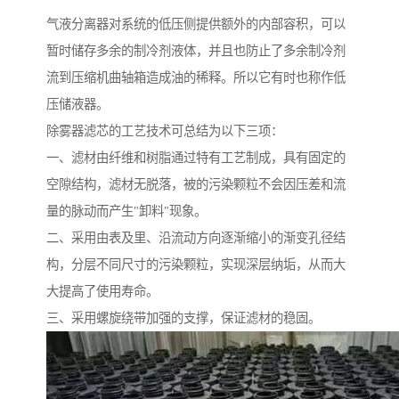
气液分离器对系统的低压侧提供额外的内部容积，可以
暂时储存多余的制冷剂液体，并且也防止了多余制冷剂
流到压缩机曲轴箱造成油的稀释。所以它有时也称作低
压储液器。
除雾器滤芯的工艺技术可总结为以下三项：
一、滤材由纤维和树脂通过特有工艺制成，具有固定的
空隙结构，滤材无脱落，被的污染颗粒不会因压差和流
量的脉动而产生"卸料"现象。
二、采用由表及里、沿流动方向逐渐缩小的渐变孔径结
构，分层不同尺寸的污染颗粒，实现深层纳垢，从而大
大提高了使用寿命。
三、采用螺旋绕带加强的支撑，保证滤材的稳固。