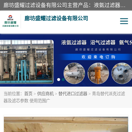
廊坊盛耀过滤设备有限公司主营产品：液氨过滤器、沼气过滤器、氨气分离器、二氧化碳过滤器、过滤器、液氨氨气过滤器、天然气过滤器、管道过滤器、*过滤器、液氨除油除水过滤器、氨气除油除水过滤器、焦炉煤气除焦油过滤器等。
廊坊盛耀过滤设备有限公司
二氧化碳过滤器
过滤器
液氨氨气过滤器
沼气过滤器
天然气过滤器
管道过滤器
当前位置：
首页
>
供应商机
>
替代进口过滤器
> 青岛替代派克过滤
甲醇过滤器
液氨除油除水过滤器
器及滤芯参数 使用范围广
氨气除油除水过滤器
焦炉煤气除焦油过滤器
硝酸尾气分离器
酸雾聚结分离器