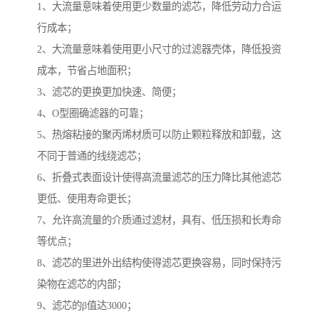
1、大流量意味着使用更少数量的滤芯，降低劳动力合运
行成本；
2、大流量意味着使用更小尺寸的过滤器壳体，降低投资
成本，节省占地面积；
3、滤芯的更换更加快速、简便；
4、O型圈确滤器的可靠；
5、热熔粘接的聚丙烯材质可以防止颗粒释放和卸载，这
不同于普通的线绕滤芯；
6、折叠式表面设计使得高流量滤芯的压力降比其他滤芯
更低、使用寿命更长；
7、允许高流量的介质通过滤材，具有、低压损和长寿命
等优点；
8、滤芯的里进外出结构使得滤芯更换容易，同时保持污
染物在滤芯的内部；
9、滤芯的β值达3000；