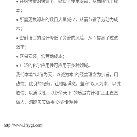
● 在纳污量的保证下，延长了使用寿命，从而降低了成
本；
● 所需更换滤芯的数目大量减少，从而节省了劳动力成
本；
● 密封接口的设计降低了旁流的风险，从而提高了过滤
效率；
● 容易安装，低劳动成本；
● 广泛的化学应用性可应用于多种领域。
我们本着“以信为天，以诚为本”的经营理念为宗旨，用
热忱、优良的服务，让顾客满意。坚守“以人为本、以诚
取信、以质取胜、以新争天下”的质量方针和“正正直直
做人，踏踏实实做事”的企业精神。
http://www.lfsygl.com