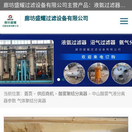
廊坊盛耀过滤设备有限公司主营产品：液氨过滤器、沼气过滤器、氨气分离器、二氧化碳过滤器、过滤器、液氨氨气过滤器、天然气过滤器、管道过滤器、*过滤器、液氨除油除水过滤器、氨气除油除水过滤器、焦炉煤气除焦油过滤器等。
廊坊盛耀过滤设备有限公司
二氧化碳过滤器
过滤器
液氨氨气过滤器
沼气过滤器
天然气过滤器
管道过滤器
当前位置：
首页
>
供应商机
>
酸雾聚结分离器
> 中山酸雾气液分离
甲醇过滤器
液氨除油除水过滤器
器参数 气体聚结分离器
氨气除油除水过滤器
焦炉煤气除焦油过滤器
硝酸尾气分离器
酸雾聚结分离器