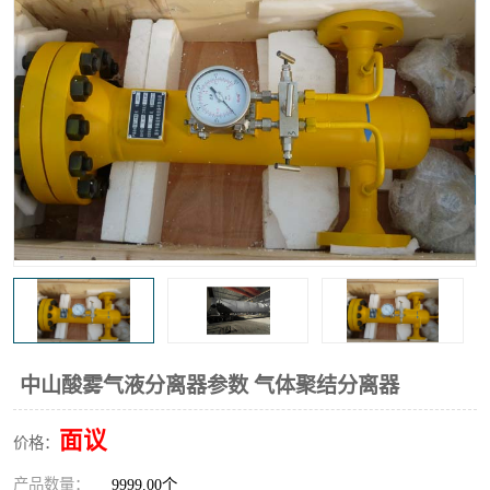
高炉煤气过滤器
替代进口过滤器
化工盐酸气聚结器
耐腐蚀除雾器滤芯
中山酸雾气液分离器参数 气体聚结分离器
面议
价格：
产品数量：
9999.00个