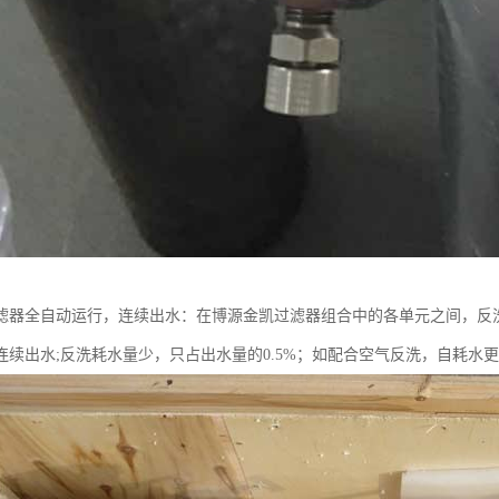
滤器全自动运行，连续出水：在博源金凯过滤器组合中的各单元之间，反
连续出水;反洗耗水量少，只占出水量的0.5%；如配合空气反洗，自耗水更可