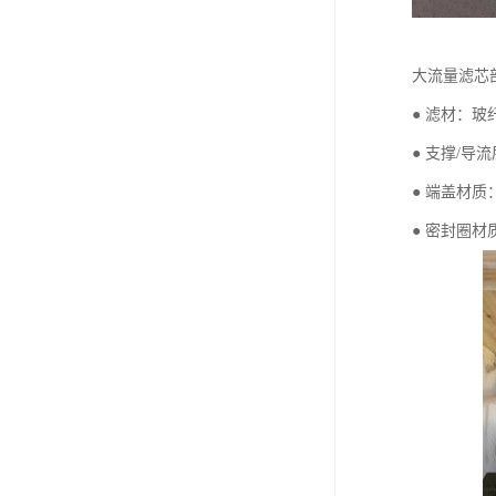
大流量滤芯
● 滤材：玻
● 支撑/导
● 端盖材
● 密封圈