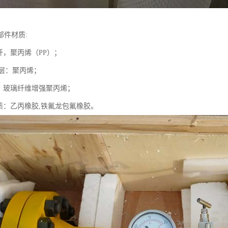
部件材质:
纤，聚丙烯（PP）；
流层：聚丙烯；
质：玻璃纤维增强聚丙烯；
材质：乙丙橡胶,铁氟龙包氟橡胶。