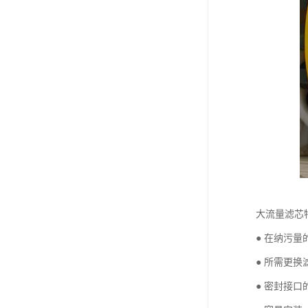
大流量滤芯
● 在纳污
● 所需更
● 密封接