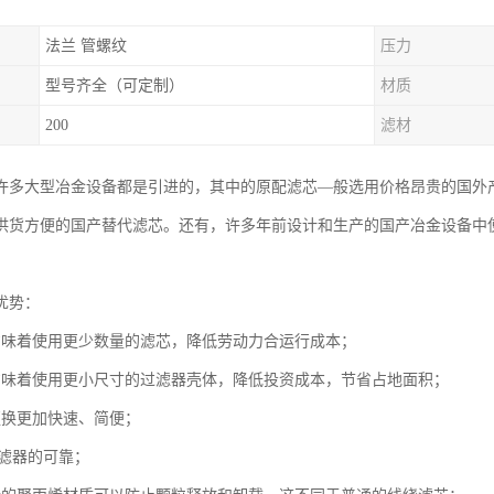
法兰 管螺纹
压力
型号齐全（可定制）
材质
200
滤材
许多大型冶金设备都是引进的，其中的原配滤芯—般选用价格昂贵的国外
供货方便的国产替代滤芯。还有，许多年前设计和生产的国产冶金设备中
优势：
意味着使用更少数量的滤芯，降低劳动力合运行成本；
意味着使用更小尺寸的过滤器壳体，降低投资成本，节省占地面积；
更换更加快速、简便；
确滤器的可靠；