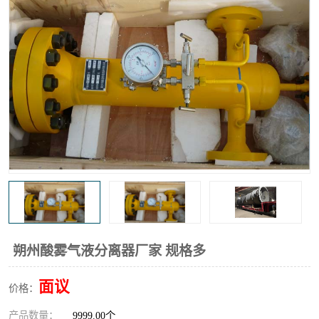
高炉煤气过滤器
替代进口过滤器
化工盐酸气聚结器
耐腐蚀除雾器滤芯
朔州酸雾气液分离器厂家 规格多
面议
价格：
产品数量：
9999.00个