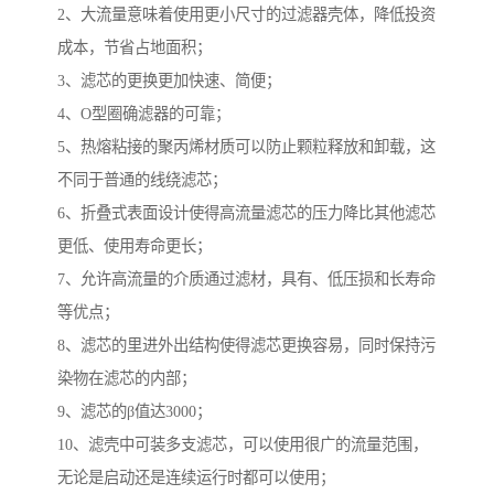
2、大流量意味着使用更小尺寸的过滤器壳体，降低投资
成本，节省占地面积；
3、滤芯的更换更加快速、简便；
4、O型圈确滤器的可靠；
5、热熔粘接的聚丙烯材质可以防止颗粒释放和卸载，这
不同于普通的线绕滤芯；
6、折叠式表面设计使得高流量滤芯的压力降比其他滤芯
更低、使用寿命更长；
7、允许高流量的介质通过滤材，具有、低压损和长寿命
等优点；
8、滤芯的里进外出结构使得滤芯更换容易，同时保持污
染物在滤芯的内部；
9、滤芯的β值达3000；
10、滤壳中可装多支滤芯，可以使用很广的流量范围，
无论是启动还是连续运行时都可以使用；