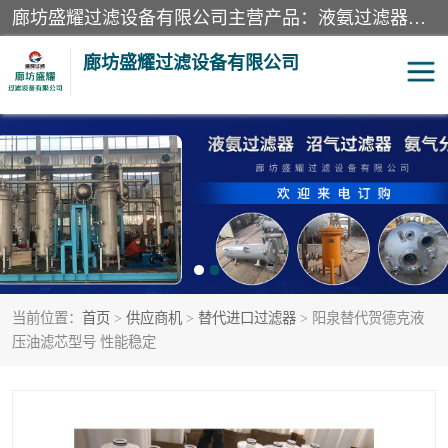
廊坊盛耀过滤设备有限公司主营产品：液氨过滤器、沼气过滤器、氨气分离器、二氧化碳过滤器、过滤器、液氨氨气过滤器、天然气过滤器、管道过滤器、*过滤器、液氨除油除水过滤器、氨气除油除水过滤器、焦炉煤气除焦油过滤器等。
廊坊盛耀过滤设备有限公司
二氧化碳过滤器
过滤器
液氨氨气过滤器
沼气过滤器
天然气过滤器
管道过滤器
当前位置：
首页
>
供应商机
>
替代进口过滤器
> 阳泉替代贺德克液
甲醇过滤器
液氨除油除水过滤器
压油滤芯型号 性能稳定
氨气除油除水过滤器
焦炉煤气除焦油过滤器
硝酸尾气分离器
酸雾聚结分离器