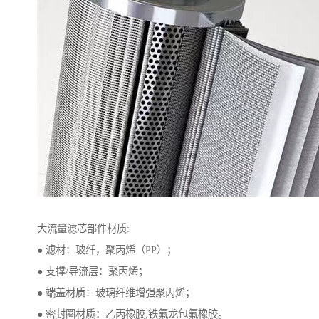
大流量滤芯部件材质:
● 滤材：玻纤，聚丙烯（PP）；
● 支撑/导流层：聚丙烯；
● 端盖材质：玻璃纤维增强聚丙烯；
● 密封圈材质：乙丙橡胶,铁氟龙包氟橡胶。