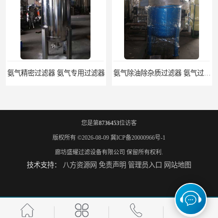
氨气精密过滤器 氨气专用过滤器
氨气除油除杂质过滤器 氨气过滤器生产厂家
您是第
8736453
位访客
版权所有 ©2026-08-09
冀ICP备20000966号-1
廊坊盛耀过滤设备有限公司
保留所有权利.
技术支持：
八方资源网
免责声明
管理员入口
网站地图
液氨专用过滤器 液氨过滤器生产厂家
液氨除油脱水过滤器 液氨专用过滤器