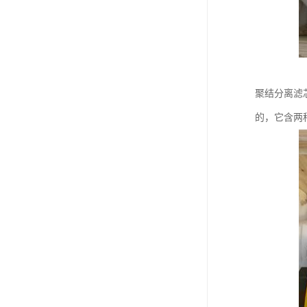
聚结分离滤
的，它含两