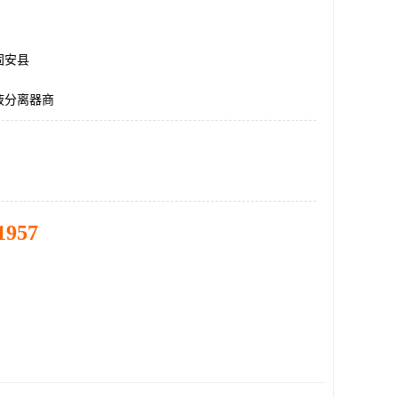
固安县
液分离器商
1957