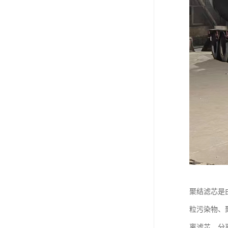
聚结滤芯是
粒污染物、
离滤芯。分