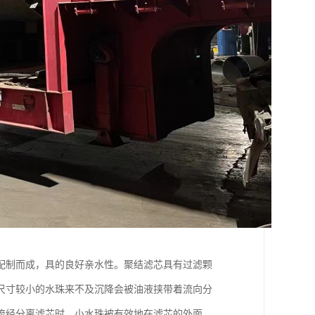
)配制而成，具的良好亲水性。聚结滤芯具有过滤颗
尺寸较小的水珠来不及沉降会被油液挟带着流向分
流经分离滤芯时，小水珠被有效地在滤芯的外面，