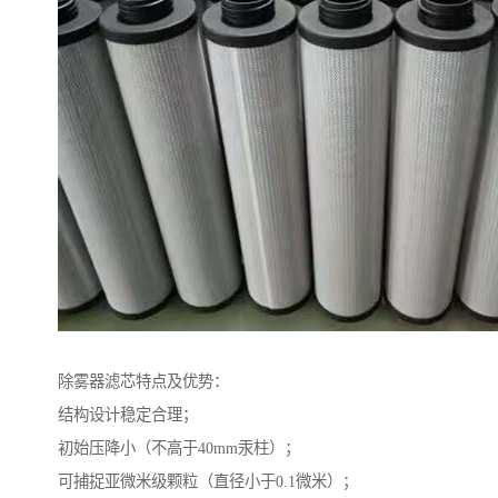
除雾器滤芯特点及优势：
结构设计稳定合理；
初始压降小（不高于40mm汞柱）；
可捕捉亚微米级颗粒（直径小于0.1微米）；