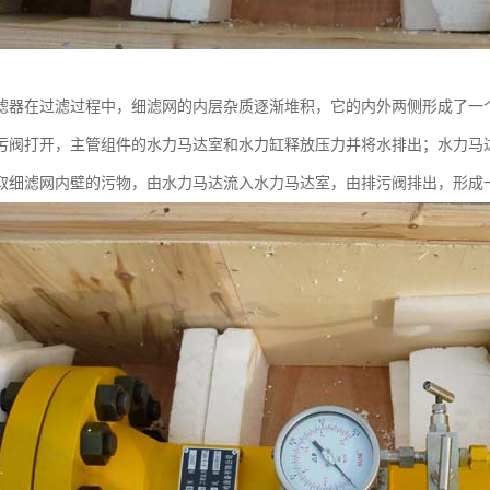
滤器在过滤过程中，细滤网的内层杂质逐渐堆积，它的内外两侧形成了一
污阀打开，主管组件的水力马达室和水力缸释放压力并将水排出；水力马
取细滤网内壁的污物，由水力马达流入水力马达室，由排污阀排出，形成