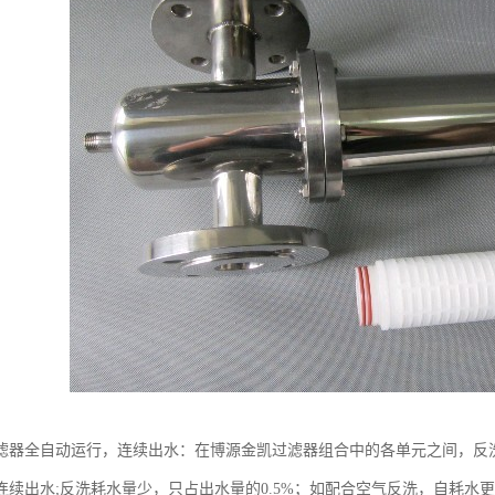
滤器全自动运行，连续出水：在博源金凯过滤器组合中的各单元之间，反
连续出水;反洗耗水量少，只占出水量的0.5%；如配合空气反洗，自耗水更可