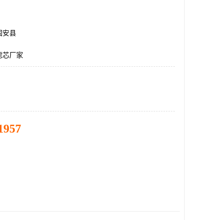
固安县
滤芯厂家
1957