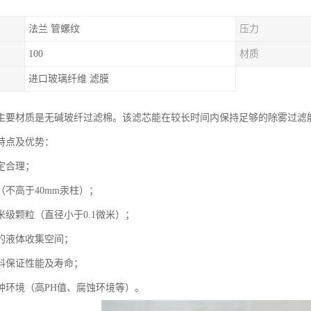
法兰 管螺纹
压力
100
材质
进口玻璃纤维 滤膜
主要材质是无碱玻纤过滤棉。该滤芯能在较长时间内保持足够的除雾过滤
特点及优势：
定合理；
（不高于40mm汞柱）；
米级颗粒（直径小于0.1微米）；
的液体收集空间；
料保证性能及寿命；
种环境（高PH值、腐蚀环境等）。