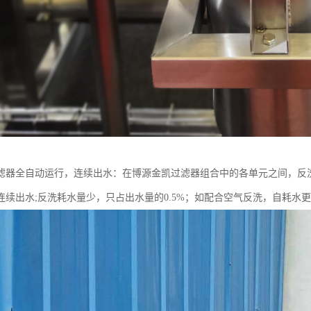
滤器全自动运行，连续出水：在博源金凯过滤器组合中的各单元之间，反
连续出水;反洗耗水量少，只占出水量的0.5%；如配合空气反洗，自耗水更可