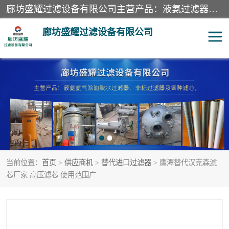
廊坊盛耀过滤设备有限公司主营产品：液氨过滤器、沼气过滤器、氨气分离器、二氧化碳过滤器、过滤器、液氨氨气过滤器、天然气过滤器、管道过滤器、*过滤器、液氨除油除水过滤器、氨气除油除水过滤器、焦炉煤气除焦油过滤器等。
廊坊盛耀过滤设备有限公司
二氧化碳过滤器
过滤器
液氨氨气过滤器
沼气过滤器
天然气过滤器
管道过滤器
当前位置：
首页
>
供应商机
>
替代进口过滤器
> 鹰潭替代汉克森滤
甲醇过滤器
液氨除油除水过滤器
芯厂家 高压滤芯 使用范围广
氨气除油除水过滤器
焦炉煤气除焦油过滤器
硝酸尾气分离器
酸雾聚结分离器