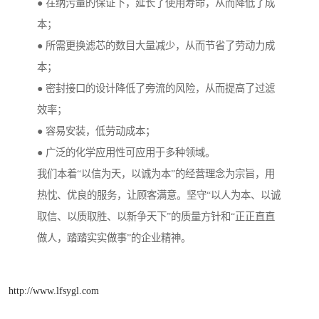
● 在纳污量的保证下，延长了使用寿命，从而降低了成
本；
● 所需更换滤芯的数目大量减少，从而节省了劳动力成
本；
● 密封接口的设计降低了旁流的风险，从而提高了过滤
效率；
● 容易安装，低劳动成本；
● 广泛的化学应用性可应用于多种领域。
我们本着“以信为天，以诚为本”的经营理念为宗旨，用
热忱、优良的服务，让顾客满意。坚守“以人为本、以诚
取信、以质取胜、以新争天下”的质量方针和“正正直直
做人，踏踏实实做事”的企业精神。
http://www.lfsygl.com