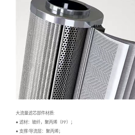
大流量滤芯部件材质:
● 滤材：玻纤，聚丙烯（PP）；
● 支撑/导流层：聚丙烯；