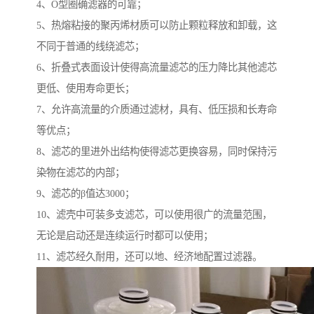
4、O型圈确滤器的可靠；
5、热熔粘接的聚丙烯材质可以防止颗粒释放和卸载，这
不同于普通的线绕滤芯；
6、折叠式表面设计使得高流量滤芯的压力降比其他滤芯
更低、使用寿命更长；
7、允许高流量的介质通过滤材，具有、低压损和长寿命
等优点；
8、滤芯的里进外出结构使得滤芯更换容易，同时保持污
染物在滤芯的内部；
9、滤芯的β值达3000；
10、滤壳中可装多支滤芯，可以使用很广的流量范围，
无论是启动还是连续运行时都可以使用；
11、滤芯经久耐用，还可以地、经济地配置过滤器。