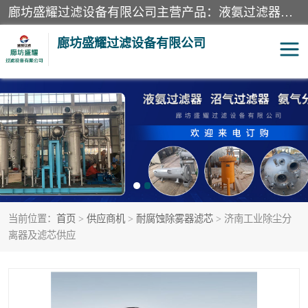
廊坊盛耀过滤设备有限公司主营产品：液氨过滤器、沼气过滤器、氨气分离器、二氧化碳过滤器、过滤器、液氨氨气过滤器、天然气过滤器、管道过滤器、*过滤器、液氨除油除水过滤器、氨气除油除水过滤器、焦炉煤气除焦油过滤器等。
廊坊盛耀过滤设备有限公司
二氧化碳过滤器
过滤器
液氨氨气过滤器
沼气过滤器
天然气过滤器
管道过滤器
当前位置：
首页
>
供应商机
>
耐腐蚀除雾器滤芯
> 济南工业除尘分
甲醇过滤器
液氨除油除水过滤器
离器及滤芯供应
氨气除油除水过滤器
焦炉煤气除焦油过滤器
硝酸尾气分离器
酸雾聚结分离器