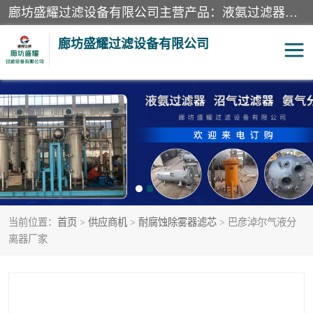
廊坊盛耀过滤设备有限公司主营产品：液氨过滤器、沼气过滤器、氨气分离器、二氧化碳过滤器、过滤器、液氨氨气过滤器、天然气过滤器、管道过滤器、*过滤器、液氨除油除水过滤器、氨气除油除水过滤器、焦炉煤气除焦油过滤器等。
廊坊盛耀过滤设备有限公司
二氧化碳过滤器
过滤器
液氨氨气过滤器
沼气过滤器
天然气过滤器
管道过滤器
当前位置：
首页
>
供应商机
>
耐腐蚀除雾器滤芯
> 巴彦淖尔气液分
甲醇过滤器
液氨除油除水过滤器
离器厂家
氨气除油除水过滤器
焦炉煤气除焦油过滤器
硝酸尾气分离器
酸雾聚结分离器