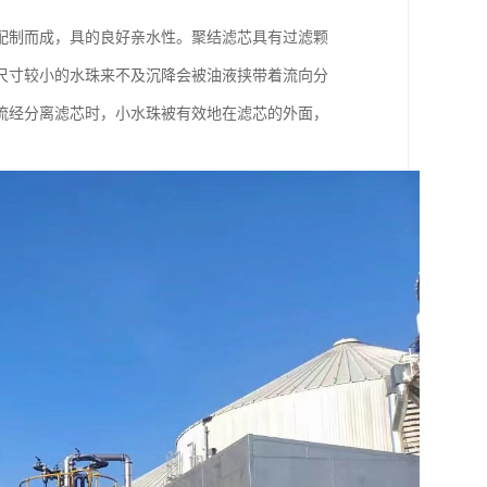
)配制而成，具的良好亲水性。聚结滤芯具有过滤颗
尺寸较小的水珠来不及沉降会被油液挟带着流向分
流经分离滤芯时，小水珠被有效地在滤芯的外面，