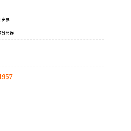
固安县
液分离器
1957