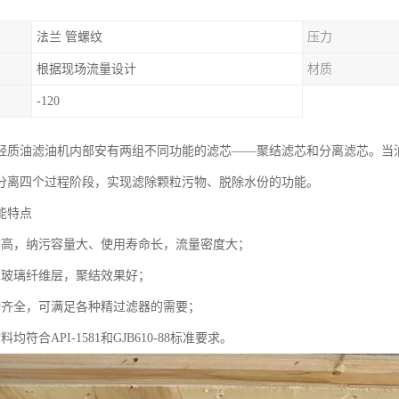
法兰 管螺纹
压力
根据现场流量设计
材质
-120
轻质油滤油机内部安有两组不同功能的滤芯——聚结滤芯和分离滤芯。当
分离四个过程阶段，实现滤除颗粒污物、脱除水份的功能。
能特点
度高，纳污容量大、使用寿命长，流量密度大；
的玻璃纤维层，聚结效果好；
种齐全，可满足各种精过滤器的需要；
均符合API-1581和GJB610-88标准要求。