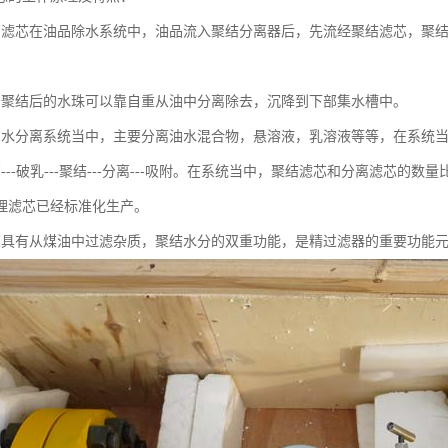
离滤芯在油品除水系统中，油品流入聚结分离器后，先流经聚结滤芯，聚
分聚结后的水珠可以靠自重从油中分离除去，沉降到下部集水槽中。
油水分离系统当中，主要分离油水混合物，悬溶液，乳溶液等等，在系统
---破乳---聚结---分离---吸附。在系统当中，聚结滤芯和分离滤芯
理滤芯已经标准化生产。
芯具有从煤油中过滤杂质，聚结水分的双重功能，是精过滤器的重要功能