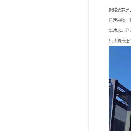
聚结滤芯是
粒污染物、
离滤芯。分
只让油液通