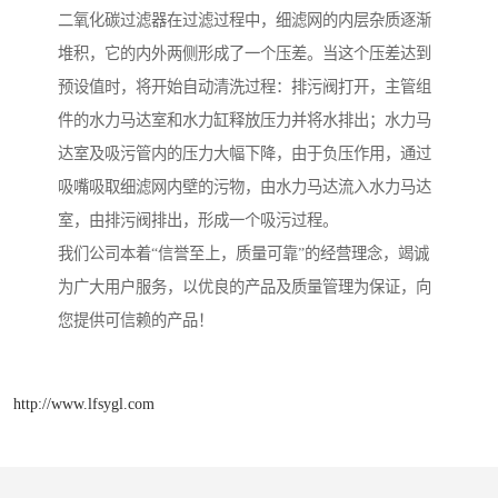
二氧化碳过滤器在过滤过程中，细滤网的内层杂质逐渐
堆积，它的内外两侧形成了一个压差。当这个压差达到
预设值时，将开始自动清洗过程：排污阀打开，主管组
件的水力马达室和水力缸释放压力并将水排出；水力马
达室及吸污管内的压力大幅下降，由于负压作用，通过
吸嘴吸取细滤网内壁的污物，由水力马达流入水力马达
室，由排污阀排出，形成一个吸污过程。
我们公司本着“信誉至上，质量可靠”的经营理念，竭诚
为广大用户服务，以优良的产品及质量管理为保证，向
您提供可信赖的产品！
http://www.lfsygl.com