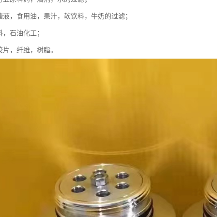
，糖液，食用油，果汁，软饮料，牛奶的过滤；
涂料，石油化工；
，胶片，纤维，树脂。