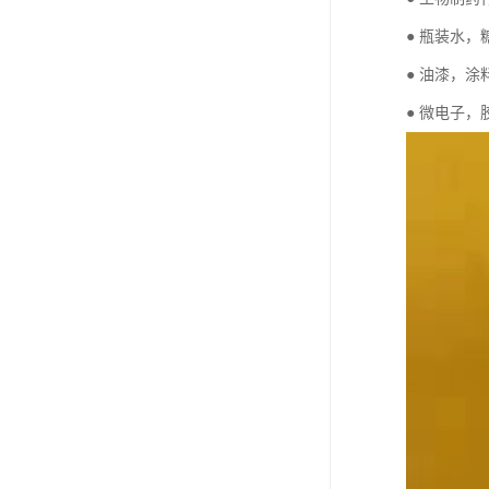
● 瓶装水
● 油漆，
● 微电子