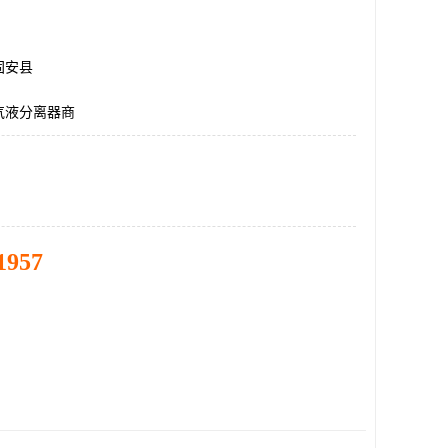
固安县
气液分离器商
1957