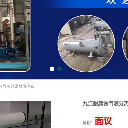
腐蚀气液分离器供应商
九江耐腐蚀气液分
面议
价格：