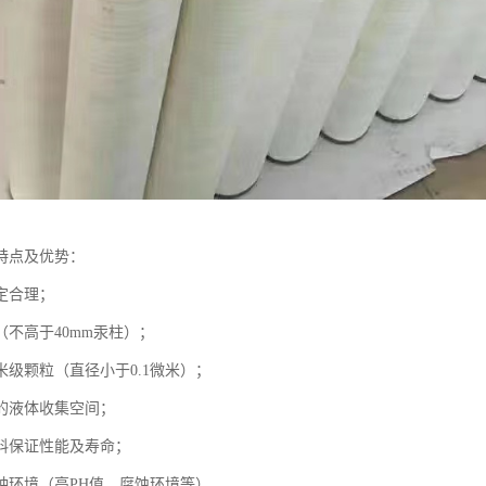
特点及优势：
定合理；
（不高于40mm汞柱）；
米级颗粒（直径小于0.1微米）；
的液体收集空间；
料保证性能及寿命；
种环境（高PH值、腐蚀环境等）。