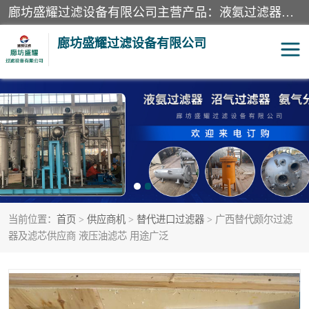
廊坊盛耀过滤设备有限公司主营产品：液氨过滤器、沼气过滤器、氨气分离器、二氧化碳过滤器、过滤器、液氨氨气过滤器、天然气过滤器、管道过滤器、*过滤器、液氨除油除水过滤器、氨气除油除水过滤器、焦炉煤气除焦油过滤器等。
廊坊盛耀过滤设备有限公司
二氧化碳过滤器
过滤器
液氨氨气过滤器
沼气过滤器
天然气过滤器
管道过滤器
当前位置：
首页
>
供应商机
>
替代进口过滤器
> 广西替代颇尔过滤
甲醇过滤器
液氨除油除水过滤器
器及滤芯供应商 液压油滤芯 用途广泛
氨气除油除水过滤器
焦炉煤气除焦油过滤器
硝酸尾气分离器
酸雾聚结分离器