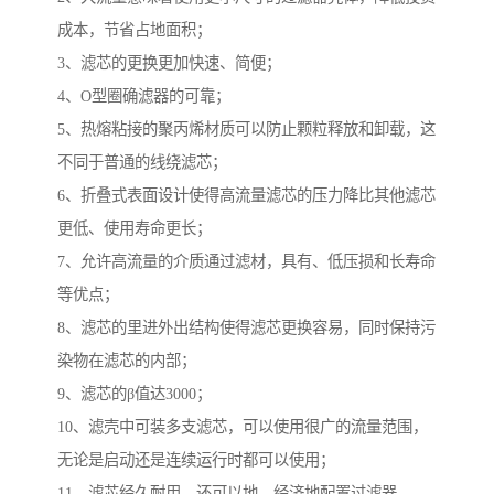
成本，节省占地面积；
3、滤芯的更换更加快速、简便；
4、O型圈确滤器的可靠；
5、热熔粘接的聚丙烯材质可以防止颗粒释放和卸载，这
不同于普通的线绕滤芯；
6、折叠式表面设计使得高流量滤芯的压力降比其他滤芯
更低、使用寿命更长；
7、允许高流量的介质通过滤材，具有、低压损和长寿命
等优点；
8、滤芯的里进外出结构使得滤芯更换容易，同时保持污
染物在滤芯的内部；
9、滤芯的β值达3000；
10、滤壳中可装多支滤芯，可以使用很广的流量范围，
无论是启动还是连续运行时都可以使用；
11、滤芯经久耐用，还可以地、经济地配置过滤器。