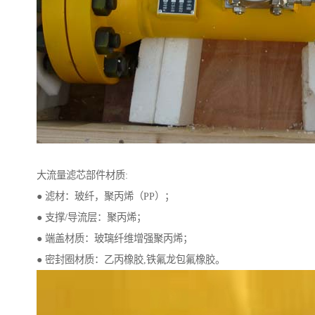
大流量滤芯部件材质:
● 滤材：玻纤，聚丙烯（PP）；
● 支撑/导流层：聚丙烯；
● 端盖材质：玻璃纤维增强聚丙烯；
● 密封圈材质：乙丙橡胶,铁氟龙包氟橡胶。