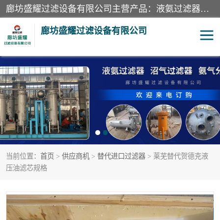
廊坊盛耀过滤设备有限公司主营产品：液氨过滤器、沼气过滤器、氨气分离器、二氧化碳过滤器、过滤器、液氨氨气过滤器、天然气过滤器、管道过滤器、*过滤器、液氨除油除水过滤器、氨气除油除水过滤器、焦炉煤气除焦油过滤器等。
廊坊盛耀过滤设备有限公司
二氧化碳过滤器
过滤器
液氨氨气过滤器
沼气过滤器
天然气过滤器
管道过滤器
当前位置：
首页
>
供应商机
>
替代进口过滤器
> 莱芜替代贺德克液
甲醇过滤器
液氨除油除水过滤器
压油滤芯规格
氨气除油除水过滤器
焦炉煤气除焦油过滤器
硝酸尾气分离器
酸雾聚结分离器