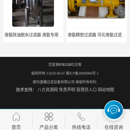
液氨除油脱水过滤器 液氨专用过滤器
液氨精密过滤器 河北液氨过滤器生产厂家
您是第
8702328
位访客
版权所有 ©2026-08-07
冀ICP备20000966号-1
廊坊盛耀过滤设备有限公司
保留所有权利.
技术支持：
八方资源网
免责声明
管理员入口
网站地图
液氨除油除杂质过滤器 高效液氨过滤器生产厂家
焦炉煤气除焦油过滤器 煤气净化设备
首页
产品分类
热线电话
在线咨询