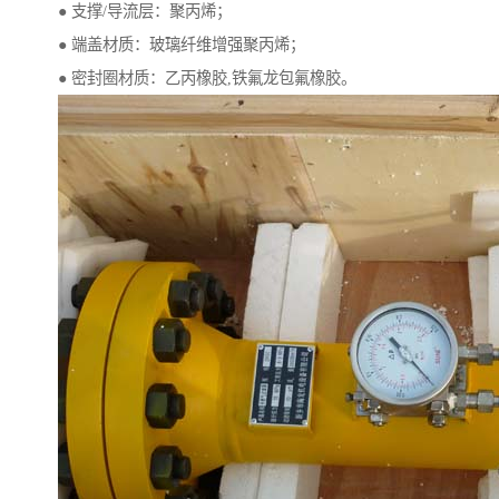
● 支撑/导流层：聚丙烯；
● 端盖材质：玻璃纤维增强聚丙烯；
● 密封圈材质：乙丙橡胶,铁氟龙包氟橡胶。