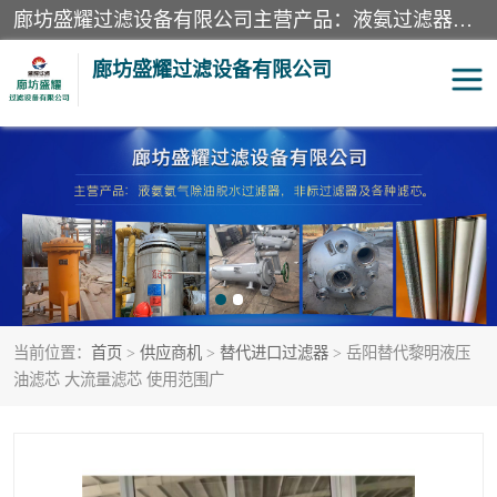
廊坊盛耀过滤设备有限公司主营产品：液氨过滤器、沼气过滤器、氨气分离器、二氧化碳过滤器、过滤器、液氨氨气过滤器、天然气过滤器、管道过滤器、*过滤器、液氨除油除水过滤器、氨气除油除水过滤器、焦炉煤气除焦油过滤器等。
廊坊盛耀过滤设备有限公司
二氧化碳过滤器
过滤器
液氨氨气过滤器
沼气过滤器
天然气过滤器
管道过滤器
当前位置：
首页
>
供应商机
>
替代进口过滤器
> 岳阳替代黎明液压
甲醇过滤器
液氨除油除水过滤器
油滤芯 大流量滤芯 使用范围广
氨气除油除水过滤器
焦炉煤气除焦油过滤器
硝酸尾气分离器
酸雾聚结分离器