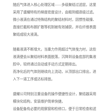
随后气体进入核心处理区域——多级聚结过滤层，这里
采用了盛耀特有的梯度密度设计，由粗到细逐级过滤。
微小液滴在通过特殊结构的聚结材料时，因惯性碰撞、
直接拦截和布朗扩散等机制被有效捕获，并在纤维表面
聚结成较大液滴。
随着液滴不断增大，当重力作用超过气体曳力时，这些
液滴便会从聚结材料表面脱落，沉降到设备底部的集液
腔中，较终通过自动或手动方式定期排出。
而净化后的气体则继续向上流动，从顶部出口排出，进
入下一道工序或达标排放。
盛耀公司特别注重设备的操作便捷性设计，聚结器采用
模块化结构，安装维护简单快捷。
设备配备有必要的观察窗和检修口，便于日常检查和滤