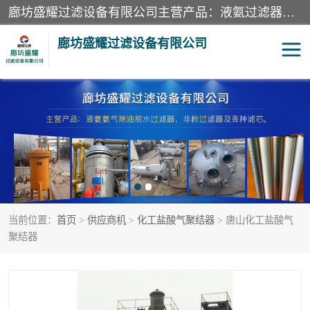
廊坊盛耀过滤设备有限公司主营产品：液氨过滤器、沼气过滤器、氨气分离器、二氧化碳过滤器、过滤器、液氨氨气过滤器、天然气过滤器、管道过滤器、*过滤器、液氨除油除水过滤器、氨气除油除水过滤器、焦炉煤气除焦油过滤器等。
廊坊盛耀过滤设备有限公司
二氧化碳过滤器
过滤器
液氨氨气过滤器
沼气过滤器
天然气过滤器
管道过滤器
当前位置：
首页
>
供应商机
>
化工盐酸气聚结器
> 唐山化工盐酸气
甲醇过滤器
液氨除油除水过滤器
聚结器
氨气除油除水过滤器
焦炉煤气除焦油过滤器
硝酸尾气分离器
酸雾聚结分离器