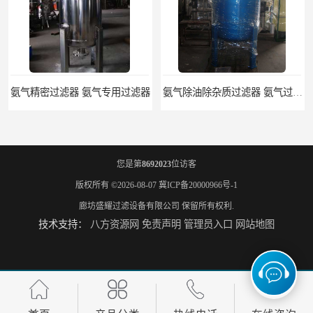
氨气精密过滤器 氨气专用过滤器
氨气除油除杂质过滤器 氨气过滤器生产厂家
您是第
8692023
位访客
版权所有 ©2026-08-07
冀ICP备20000966号-1
廊坊盛耀过滤设备有限公司
保留所有权利.
技术支持：
八方资源网
免责声明
管理员入口
网站地图
液氨专用过滤器 液氨过滤器生产厂家
液氨除油脱水过滤器 液氨专用过滤器