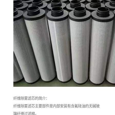
纤维除雾滤芯的简介：
纤维除雾滤芯主要部件是内部安装有含氟硅油的无碱玻
璃纤维过滤棉。