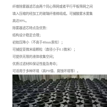
纤维除雾器滤芯由两个同心筛网或者平行平板筛网之间
填入压缩的经加工的玻璃纤维棉组成。可捕酸雾水雾集
高达99%。
除雾器滤芯特点及优势：
结构设计稳定合理；
初始压降小（不高于40mm汞柱）；
可捕捉亚微米级颗粒（直径小于0.1微米）；
可提供无限的液体收集空间；
优质过滤材料保证性能及寿命；
可适用于多种环境（高PH值、腐蚀环境等）。