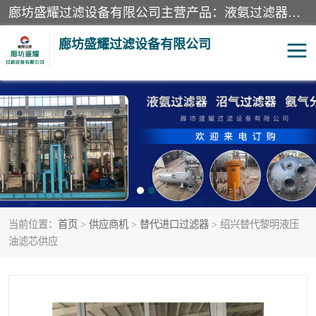
廊坊盛耀过滤设备有限公司主营产品：液氨过滤器、沼气过滤器、氨气分离器、二氧化碳过滤器、过滤器、液氨氨气过滤器、天然气过滤器、管道过滤器、*过滤器、液氨除油除水过滤器、氨气除油除水过滤器、焦炉煤气除焦油过滤器等。
廊坊盛耀过滤设备有限公司
二氧化碳过滤器
过滤器
液氨氨气过滤器
沼气过滤器
天然气过滤器
管道过滤器
当前位置：
首页
>
供应商机
>
替代进口过滤器
> 绍兴替代黎明液压
甲醇过滤器
液氨除油除水过滤器
油滤芯供应
氨气除油除水过滤器
焦炉煤气除焦油过滤器
硝酸尾气分离器
酸雾聚结分离器