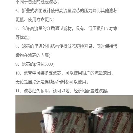
不同于普通的线绕滤芯；
6、折叠式表面设计使得高流量滤芯的压力降比其他滤芯
更低、使用寿命更长；
7、允许高流量的介质通过滤材，具有、低压损和长寿命
等优点；
8、滤芯的里进外出结构使得滤芯更换容易，同时保持污
染物在滤芯的内部；
9、滤芯的β值达3000；
10、滤壳中可装多支滤芯，可以使用很广的流量范围，
无论是启动还是连续运行时都可以使用；
11、滤芯经久耐用，还可以地、经济地配置过滤器。