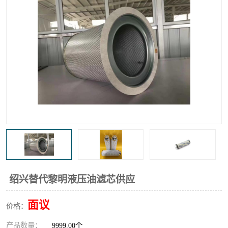
高炉煤气过滤器
替代进口过滤器
化工盐酸气聚结器
耐腐蚀除雾器滤芯
绍兴替代黎明液压油滤芯供应
面议
价格：
产品数量：
9999.00个