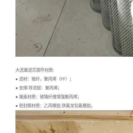
大流量滤芯部件材质:
● 滤材：玻纤，聚丙烯（PP）；
● 支撑/导流层：聚丙烯；
● 端盖材质：玻璃纤维增强聚丙烯；
● 密封圈材质：乙丙橡胶,铁氟龙包氟橡胶。