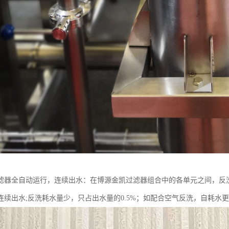
滤器全自动运行，连续出水：在博源金凯过滤器组合中的各单元之间，反
连续出水;反洗耗水量少，只占出水量的0.5%；如配合空气反洗，自耗水更可