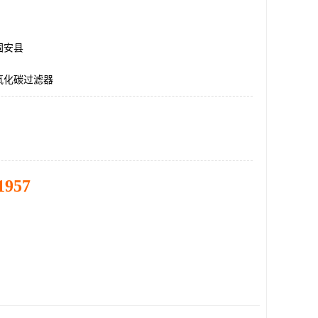
固安县
氧化碳过滤器
1957