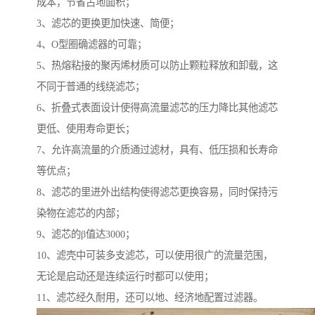
成本，节省占地面积；
3、滤芯的更换更加快速、简便；
4、O型圈确滤器的可靠；
5、热熔粘接的聚丙烯材质可以防止颗粒释放和卸载，这
不同于普通的线绕滤芯；
6、折叠式表面设计使得高流量滤芯的压力降比其他滤芯
更低、使用寿命更长；
7、允许高流量的介质通过滤材，具有、低压损和长寿命
等优点；
8、滤芯的里进外出结构使得滤芯更换容易，同时保持污
染物在滤芯的内部；
9、滤芯的β值达3000；
10、滤壳中可装多支滤芯，可以使用很广的流量范围，
无论是启动还是连续运行时都可以使用；
11、滤芯经久耐用，还可以地、经济地配置过滤器。