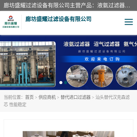
廊坊盛耀过滤设备有限公司主营产品：液氨过滤器、沼气过滤器、氨气分离器、二氧化碳过滤器、过滤器、液氨氨气过滤器、天然气过滤器、管道过滤器、*过滤器、液氨除油除水过滤器、氨气除油除水过滤器、焦炉煤气除焦油过滤器等。
廊坊盛耀过滤设备有限公司
二氧化碳过滤器
过滤器
液氨氨气过滤器
沼气过滤器
天然气过滤器
管道过滤器
当前位置：
首页
>
供应商机
>
替代进口过滤器
> 汕头替代汉克森滤
甲醇过滤器
液氨除油除水过滤器
芯 性能稳定
氨气除油除水过滤器
焦炉煤气除焦油过滤器
硝酸尾气分离器
酸雾聚结分离器