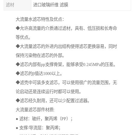
滤材
进口玻璃纤维 滤膜
大流量水滤芯特性及优点：
◆允许高流量的介质通过滤材，具有、低压损和长寿命
等优点。
◆大流量滤芯的外进内出结构使得滤芯更换容易，同时
保持污染物在滤芯的外部。
◆滤芯内部有pp支撑骨架，能够承受0.245MPa的压差。
◆滤芯的β值达1000以上。
◆滤壳中可装多支滤芯，可以使用很广的流量范围，无
论启动还是连续运行时都可以使用。
◆滤芯经久耐用，还可以少配置过滤器。
大流量滤芯部件材质:
● 滤材：玻纤，聚丙烯（PP）；
● 支撑/导流层：聚丙烯；