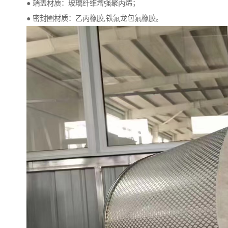
● 端盖材质：玻璃纤维增强聚丙烯；
● 密封圈材质：乙丙橡胶,铁氟龙包氟橡胶。