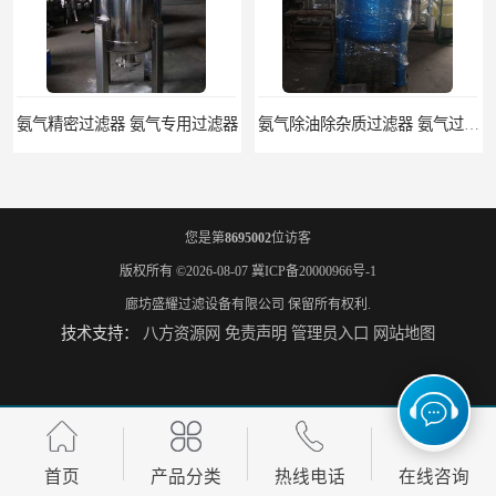
氨气精密过滤器 氨气专用过滤器
氨气除油除杂质过滤器 氨气过滤器生产厂家
您是第
8695002
位访客
版权所有 ©2026-08-07
冀ICP备20000966号-1
廊坊盛耀过滤设备有限公司
保留所有权利.
技术支持：
八方资源网
免责声明
管理员入口
网站地图
液氨专用过滤器 液氨过滤器生产厂家
液氨除油脱水过滤器 液氨专用过滤器
首页
产品分类
热线电话
在线咨询