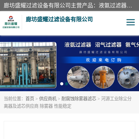
廊坊盛耀过滤设备有限公司主营产品：液氨过滤器、沼气过滤器、氨气分离器、二氧化碳过滤器、过滤器、液氨氨气过滤器、天然气过滤器、管道过滤器、*过滤器、液氨除油除水过滤器、氨气除油除水过滤器、焦炉煤气除焦油过滤器等。
廊坊盛耀过滤设备有限公司
二氧化碳过滤器
过滤器
液氨氨气过滤器
沼气过滤器
天然气过滤器
管道过滤器
当前位置：
首页
>
供应商机
>
耐腐蚀除雾器滤芯
> 河源工业除尘分
甲醇过滤器
液氨除油除水过滤器
离器及滤芯供应商 除雾器 性能稳定
氨气除油除水过滤器
焦炉煤气除焦油过滤器
硝酸尾气分离器
酸雾聚结分离器